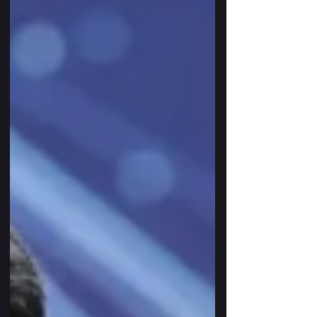
de Dr. Ancelmo Ramos, autor de O
Escolhido Não Tem Escolha - A Prisão , e
reforçou a importância da resiliência, da
liderança e da