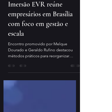
20 de abr.
2 min de leitura
Imersão EVR reúne
empresários em Brasília
com foco em gestão e
escala
Encontro promovido por Melque
Dourado e Geraldo Rufino destacou
métodos práticos para reorganizar
empresas e acelerar resultados. Melque
Dourado, à frente do PNDE, é descrito
como um empresário que construiu sua
trajetória na prática e hoje lidera um
ecossistema voltado ao
desenvolvimento empresarial. Olho
jornalístico: Evento teve a participação