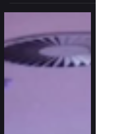
apresentado em seminário. É nome,
endereço, família. É talento que poderia
florescer, mas encontra barreiras antes
mesmo de descobrir o próprio
potencial. É história interrompida cedo
demais.