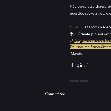
Não perca essa chance de
questões sobre a vida, o 
COMPRE O LIVRO NA A
📚✨ 
Garanta já o seu exe
🔗 
Adquira aqui o seu livr
Dr. Ancelmo Ramos
Sistem
Mundo
Comentários