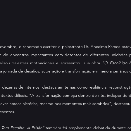
 novembro, o renomado escritor e palestrante Dr. Ancelmo Ramos estev
e de encontros impactantes com detentos de diferentes unidades pris
ealizou palestras motivacionais e apresentou sua obra 
"O Escolhido N
uma jornada de desafios, superação e transformação em meio a cenários 
m dezenas de internos, destacaram temas como resiliência, reconstruçã
ntextos difíceis. “A transformação começa dentro de nós, independente
crever nossas histórias, mesmo nos momentos mais sombrios”, destacou 
esentes.
 Tem Escolha: A Prisão"
 também foi amplamente debatida durante os e