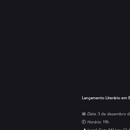
Lançamento Literário em Br
📅 
Data
: 3 de dezembro d
🕗 
Horário
: 19h
📍 
Local
: Cota Mil Iate Clu