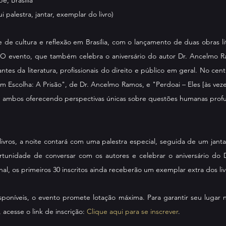
ui palestra, jantar, exemplar do livro)
 de cultura e reflexão em Brasília, com o lançamento de duas obras lit
. O evento, que também celebra o aniversário do autor Dr. Ancelmo 
ntes da literatura, profissionais do direito e público em geral. No cent
em Escolha: A Prisão", de Dr. Ancelmo Ramos, e "Perdoai – Eles [às vez
n, ambos oferecendo perspectivas únicas sobre questões humanas prof
vros, a noite contará com uma palestra especial, seguida de um jantar
ortunidade de conversar com os autores e celebrar o aniversário do 
l, os primeiros 30 inscritos ainda receberão um exemplar extra dos liv
oníveis, o evento promete lotação máxima. Para garantir seu lugar n
acesse o link de inscrição: 
Clique aqui para se inscrever
.