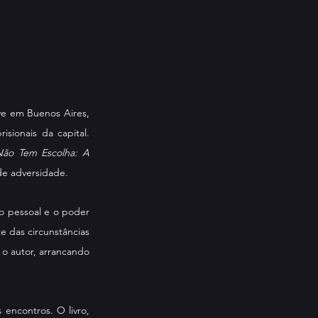
e em Buenos Aires, 
ionais da capital. 
ão Tem Escolha: A 
de adversidade.
o pessoal e o poder 
 das circunstâncias 
o autor, arrancando 
ncontros. O livro, 