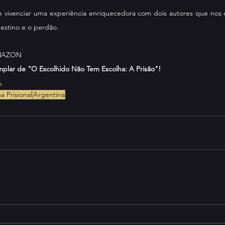
 vivenciar uma experiência enriquecedora com dois autores que nos d
destino e o perdão.
MAZON
mplar de "O Escolhido Não Tem Escolha: A Prisão"!
o
.
a Prisional
Argentina