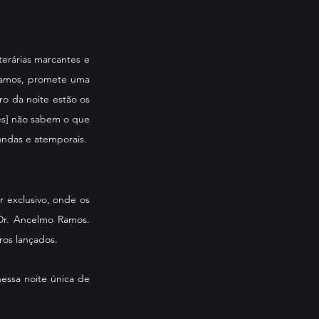
erárias marcantes e 
Ramos, promete uma 
ro da noite estão os 
es] não sabem o que 
undas e atemporais.
 exclusivo, onde os 
Dr. Ancelmo Ramos. 
ros lançados.
essa noite única de 