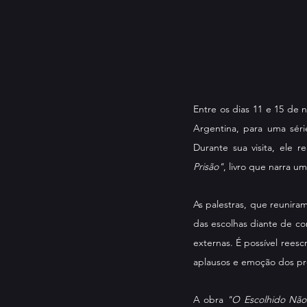
Entre os dias 11 e 15 de
Argentina, para uma séri
Durante sua visita, ele r
Prisão"
, livro que narra 
As palestras, que reunira
das escolhas diante de co
externas. É possível rees
aplausos e emoção dos pr
A obra 
"O Escolhido Não