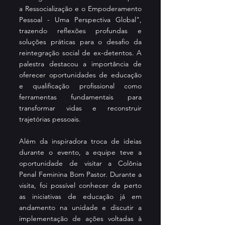
a Ressocialização e o Empoderamento 
Pessoal - Uma Perspectiva Global", 
trazendo reflexões profundas e 
soluções práticas para o desafio da 
reintegração social de ex-detentos. A 
palestra destacou a importância de 
oferecer oportunidades de educação 
e qualificação profissional como 
ferramentas fundamentais para 
transformar vidas e reconstruir 
trajetórias pessoais.
Além da inspiradora troca de ideias 
durante o evento, a equipe teve a 
oportunidade de visitar a Colônia 
Penal Feminina Bom Pastor. Durante a 
visita, foi possível conhecer de perto 
as iniciativas de educação já em 
andamento na unidade e discutir a 
implementação de ações voltadas à 