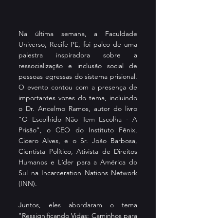
Na última semana, a Faculdade 
Universo, Recife-PE, foi palco de uma 
palestra inspiradora sobre a 
ressocialização e inclusão social de 
pessoas egressas do sistema prisional. 
O evento contou com a presença de 
importantes vozes do tema, incluindo 
o Dr. Ancelmo Ramos, autor do livro 
"O Escolhido Não Tem Escolha - A 
Prisão", o CEO do Instituto Fênix, 
Cicero Alves, e o Sr. João Barbosa, 
Cientista Político, Ativista de Direitos 
Humanos e Líder para a América do 
Sul na Incarceration Nations Network 
(INN).
Juntos, eles abordaram o tema 
"Ressignificando Vidas: Caminhos para 