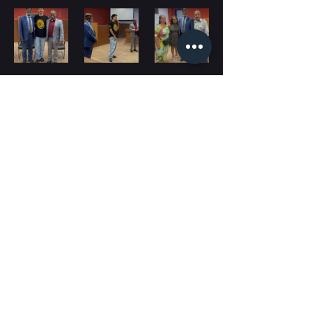
#OEscolhidoNãoTemEscolha
#InstitutoFênix
Brasil
Ver tudo
Posts recentes