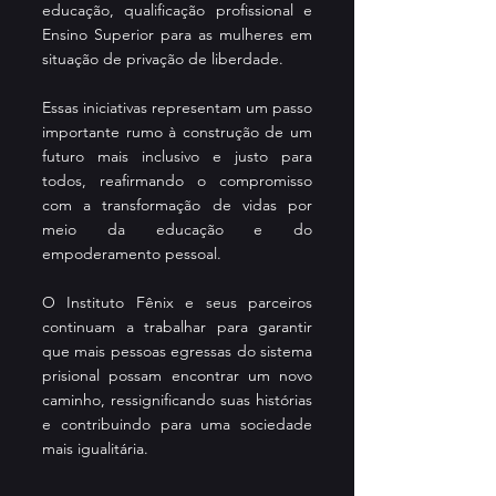
educação, qualificação profissional e 
Ensino Superior para as mulheres em 
situação de privação de liberdade.
Essas iniciativas representam um passo 
importante rumo à construção de um 
futuro mais inclusivo e justo para 
todos, reafirmando o compromisso 
com a transformação de vidas por 
meio da educação e do 
empoderamento pessoal.
O Instituto Fênix e seus parceiros 
continuam a trabalhar para garantir 
que mais pessoas egressas do sistema 
prisional possam encontrar um novo 
caminho, ressignificando suas histórias 
e contribuindo para uma sociedade 
mais igualitária.