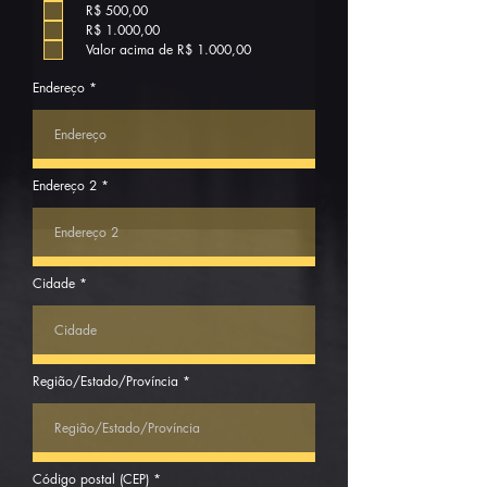
g
R$ 500,00
a
R$ 1.000,00
t
o
Valor acima de R$ 1.000,00
r
i
Endereço
o
Endereço 2
Cidade
Região/Estado/Província
Código postal (CEP)