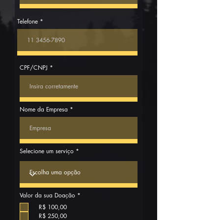
Telefone
CPF/CNPJ
Nome da Empresa
Selecione um serviço
O
Valor da sua Doação
*
b
b
R$ 100,00
l
R$ 250,00
i