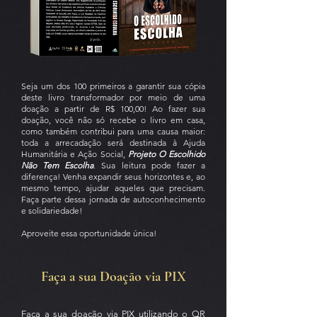
Seja um dos 100 primeiros a garantir sua cópia
deste livro transformador por meio de uma
doação a partir de R$ 100,00! Ao fazer sua
doação, você não só recebe o livro em casa,
como também contribui para uma causa maior:
toda a arrecadação será destinada à Ajuda
Humanitária e Ação Social,
Projeto O Escolhido
Não Tem Escolha
. Sua leitura pode fazer a
diferença! Venha expandir seus horizontes e, ao
mesmo tempo, ajudar aqueles que precisam.
Faça parte dessa jornada de autoconhecimento
e solidariedade!
Aproveite essa oportunidade única!
Faça a sua Doação via PIX
Faça a sua doação via PIX utilizando o QR