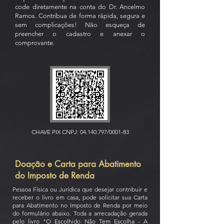
code diretamente na conta do Dr. Ancelmo
Ramos. Contribua de forma rápida, segura e
sem complicações! Não esqueça de
preencher o cadastro e anexar o
comprovante.
CHAVE PIX CNPJ:
04.140.797
/0001-83
Doação e Carta para Abatimento
do Imposto de Renda
Pessoa Física ou Jurídica que desejar contribuir e
receber o livro em casa, pode solicitar sua Carta
para Abatimento no Imposto de Renda por meio
do formulário abaixo. Toda a arrecadação gerada
pelo livro "O Escolhido Não Tem Escolha - A