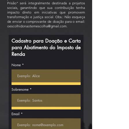
Prisão" será integralmente destinada a projetos
sociais, garantindo que sua contribuição tenha
impacto direto em iniciativas que promovem
transformação e justiça social. Obs.: Não esqueça
de enviar o comprovante de doação para o email:
oescolhidonaotemescolha@gmail.com
.
Cadastro para Doação e Carta
para Abatimento do Imposto de
Renda
Nome
Sobrenome
Email