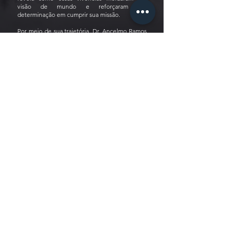
visão de mundo e reforçaram sua
determinação em cumprir sua missão.
Por meio de sua trajetória, Dr. Ancelmo Ramos
demonstra que, apesar das adversidades, é
possível encontrar um propósito maior. Ele nos
ensina que a verdadeira liberdade vai além das
circunstâncias externas e reside na capacidade
de se manter fiel a si mesmo e aos seus ideais.
Sua história é um testemunho poderoso de
resiliência e comprometimento com a missão
de vida, inspirando outros a enfrentar seus
próprios desafios com coragem e
determinação.
Leia a Biografia completa
AQUI
!
Autorização de publicação
Política de Privacidade
Política de Cookies
Termos e Condições
© 2026 por Editora Observatório do Texto