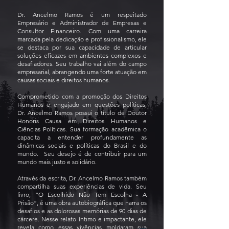
Dr. Ancelmo Ramos é um respeitado
Empresário e Administrador de Empresas e
Consultor Financeiro. Com uma carreira
marcada pela dedicação e profissionalismo, ele
se destaca por sua capacidade de articular
soluções eficazes em ambientes complexos e
desafiadores. Seu trabalho vai além do campo
empresarial, abrangendo uma forte atuação em
causas sociais e direitos humanos.
Comprometido com a promoção dos Direitos
Humanos e engajado em questões políticas,
Dr. Ancelmo Ramos possui o título de Doutor
Honoris Causa em Direitos Humanos e
Ciências Políticas. Sua formação acadêmica o
capacita a entender profundamente as
dinâmicas sociais e políticas do Brasil e do
mundo. Seu desejo é de contribuir para um
mundo mais justo e solidário.
Através da escrita, Dr. Ancelmo Ramos também
compartilha suas experiências de vida. Seu
livro, “O Escolhido Não Tem Escolha - A
Prisão”, é uma obra autobiográfica que narra os
desafios e as dolorosas memórias de 90 dias de
cárcere. Nesse relato íntimo e impactante, ele
revela como essas vivências moldaram sua