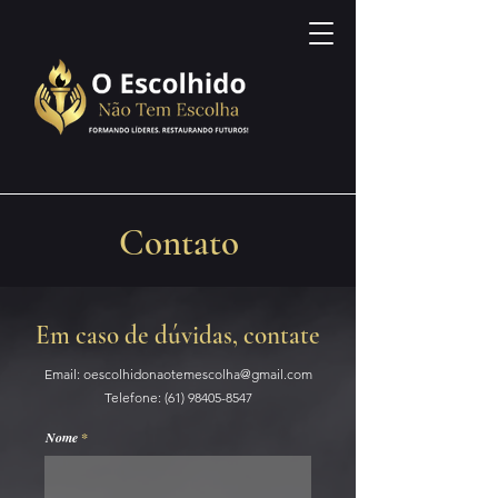
Contato
Em caso de dúvidas, contate
Email:
oescolhidonaotemescolha@gmail.com
Telefone:
(61) 98405-8547
Nome