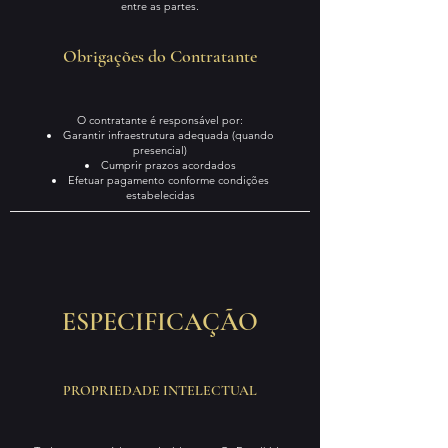
entre as partes.
Obrigações do Contratante
O contratante é responsável por:
Garantir infraestrutura adequada (quando
presencial)
Cumprir prazos acordados
Efetuar pagamento conforme condições
estabelecidas
ESPECIFICAÇÃO
​PROPRIEDADE INTELECTUAL