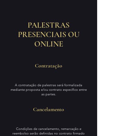
PALESTRAS
PRESENCIAIS OU
ONLINE
Contratação
A contratação de palestras será formalizada
mediante proposta e/ou contrato específico entre
as partes.
Cancelamento
Condições de cancelamento, remarcação e
reembolso serão definidas no contrato firmado