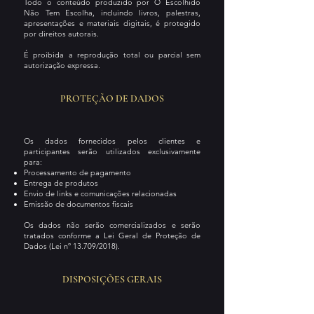
Todo o conteúdo produzido por O Escolhido
Não Tem Escolha, incluindo livros, palestras,
apresentações e materiais digitais, é protegido
por direitos autorais.
É proibida a reprodução total ou parcial sem
autorização expressa.
PROTEÇÃO DE DADOS
Os dados fornecidos pelos clientes e
participantes serão utilizados exclusivamente
para:
Processamento de pagamento
Entrega de produtos
Envio de links e comunicações relacionadas
Emissão de documentos fiscais
Os dados não serão comercializados e serão
tratados conforme a Lei Geral de Proteção de
Dados (Lei nº 13.709/2018).
DISPOSIÇÕES GERAIS