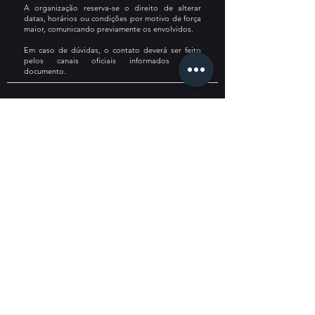
A organização reserva-se o direito de alterar
datas, horários ou condições por motivo de força
maior, comunicando previamente os envolvidos.
Em caso de dúvidas, o contato deverá ser feito
pelos canais oficiais informados neste
documento.
VENDA DE LIVROS
Confirmação da Compra
A compra do livro será confirmada após a
compensação do pagamento.
É responsabilidade do comprador informar
corretamente nome, CPF (quando necessário) e
endereço completo para entrega.