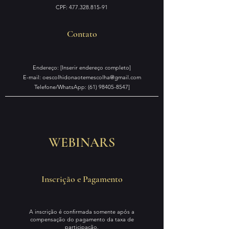
CPF:
477.328.815-91
Contato
Endereço: [Inserir endereço completo]
E-mail:
oescolhidonaotemescolha@gmail.com
Telefone/WhatsApp:
(61) 98405-8547
]
WEBINARS
Inscrição e Pagamento
A inscrição é confirmada somente após a
compensação do pagamento da taxa de
participação.