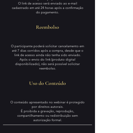
O link de acesso será enviado ao e-mail
cadastrado em até 24 horas após a confirmação
do pagamento.
Reembolso
O participante poderá solicitar cancelamento em
até 7 dias corridos após a compra, desde que o
link de acesso ainda não tenha sido enviado.
Após o envio do link (produto digital
disponibilizado), não será possível solicitar
reembolso.
Uso do Conteúdo
O conteúdo apresentado no webinar é protegido
por direitos autorais.
É proibida a gravação, reprodução,
compartilhamento ou redistribuição sem
autorização formal.