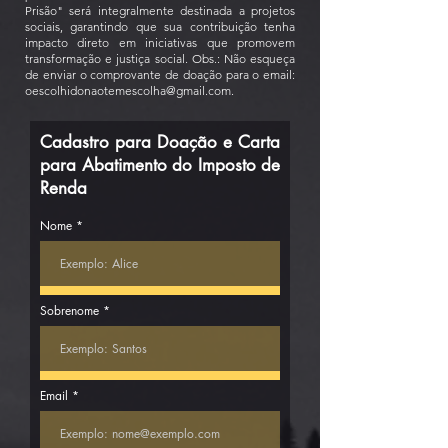
Prisão" será integralmente destinada a projetos
sociais, garantindo que sua contribuição tenha
impacto direto em iniciativas que promovem
transformação e justiça social. Obs.: Não esqueça
de enviar o comprovante de doação para o email:
oescolhidonaotemescolha@gmail.com
.
Cadastro para Doação e Carta
para Abatimento do Imposto de
Renda
Nome
Sobrenome
Email