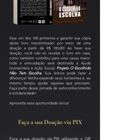
Seja um dos 100 primeiros a garantir sua cópia
deste livro transformador por meio de uma
doação a partir de R$ 100,00! Ao fazer sua
doação, você não só recebe o livro em casa,
como também contribui para uma causa maior:
toda a arrecadação será destinada à Ajuda
Humanitária e Ação Social,
Projeto O Escolhido
Não Tem Escolha
. Sua leitura pode fazer a
diferença! Venha expandir seus horizontes e, ao
mesmo tempo, ajudar aqueles que precisam.
Faça parte dessa jornada de autoconhecimento
e solidariedade!
Aproveite essa oportunidade única!
Faça a sua Doação via PIX
Faça a sua doação via PIX utilizando o QR