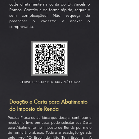
code diretamente na conta do Dr. Ancelmo
Ramos. Contribua de forma rápida, segura e
sem complicações! Não esqueça de
preencher o cadastro e anexar o
comprovante.
CHAVE PIX CNPJ:
04.140.797
/0001-83
Doação e Carta para Abatimento
do Imposto de Renda
Pessoa Física ou Jurídica que desejar contribuir e
receber o livro em casa, pode solicitar sua Carta
para Abatimento no Imposto de Renda por meio
do formulário abaixo. Toda a arrecadação gerada
pelo livro "O Escolhido Não Tem Escolha - A