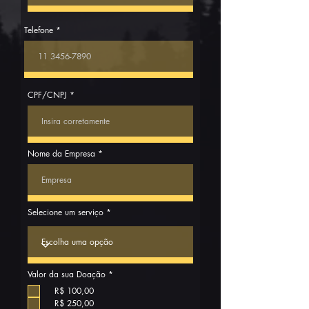
Telefone
CPF/CNPJ
Nome da Empresa
Selecione um serviço
R
Valor da sua Doação
*
e
q
R$ 100,00
u
R$ 250,00
i