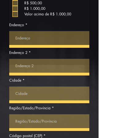
r
R$ 500,00
e
R$ 1.000,00
d
Valor acima de R$ 1.000,00
Endereço
Endereço 2
Cidade
Região/Estado/Província
Código postal (CEP)