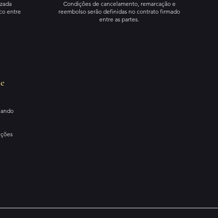
izada
Condições de cancelamento, remarcação e
co entre
reembolso serão definidas no contrato firmado
entre as partes.
te
quando
ições