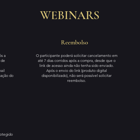
WEBINARS
Reembolso
ós a
O participante poderá solicitar cancelamento em
 de
até 7 dias corridos após a compra, desde que o
link de acesso ainda não tenha sido enviado.
ail
Após o envio do link (produto digital
mação do
disponibilizado), não será possível solicitar
reembolso.
otegido