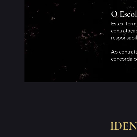
O Esco
Estes Term
contrataç
responsabi
Ao contrata
concorda c
IDE