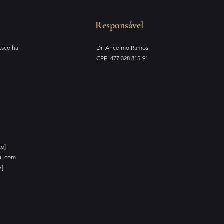
Responsável
Escolha
Dr. Ancelmo Ramos
CPF: 477.328.815-91
to]
il.com
7]