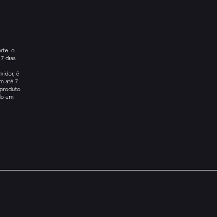
rte, o
7 dias
idor, é
m até 7
 produto
ido em