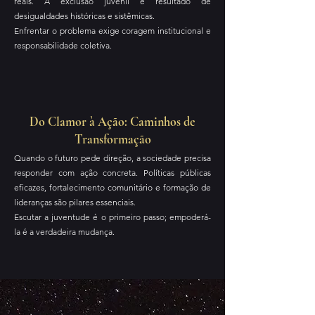
reais. A exclusão juvenil é resultado de
desigualdades históricas e sistêmicas.
Enfrentar o problema exige coragem institucional e
responsabilidade coletiva.
Do Clamor à Ação: Caminhos de
Transformação
Quando o futuro pede direção, a sociedade precisa
responder com ação concreta. Políticas públicas
eficazes, fortalecimento comunitário e formação de
lideranças são pilares essenciais.
Escutar a juventude é o primeiro passo; empoderá-
la é a verdadeira mudança.