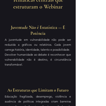
estruturam o Webinar
Juventude Não é Estatística — É
Potência
A juventude em vulnerabilidade não pode ser
reduzida a gráficos ou relatórios. Cada jovem
carrega história, identidade, talento e possibilidade.
Devolver humanidade ao debate é reconhecer que
vulnerabilidade não é destino, é circunstância
transformável.
As Estruturas que Limitam o Futuro
Educação fragilizada, desemprego, violência e
ausência de políticas integradas criam barreiras