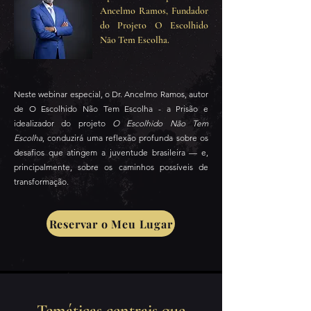
Ancelmo Ramos, Fundador
do Projeto O Escolhido
Não Tem Escolha.
Neste webinar especial, o Dr. Ancelmo Ramos, autor
de O Escolhido Não Tem Escolha - a Prisão e
idealizador do projeto
O Escolhido Não Tem
Escolha
, conduzirá uma reflexão profunda sobre os
desafios que atingem a juventude brasileira — e,
principalmente, sobre os caminhos possíveis de
transformação.
Reservar o Meu Lugar
Temáticas centrais que