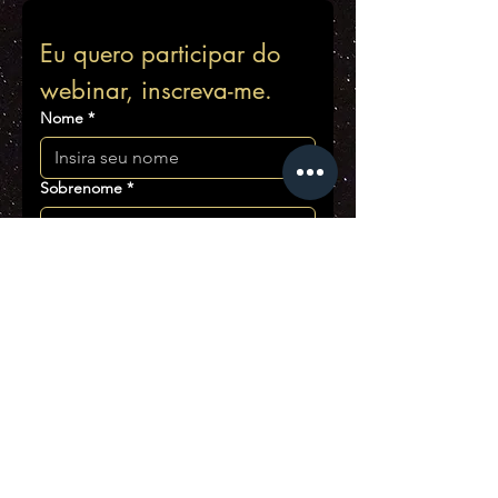
Eu quero participar do 
webinar, inscreva-me.
Nome
*
Sobrenome
*
Telefone
*
Email
*
Sim, adicione-me à sua lista 
de emails.
Country/Region
*
Endereço de várias linhas