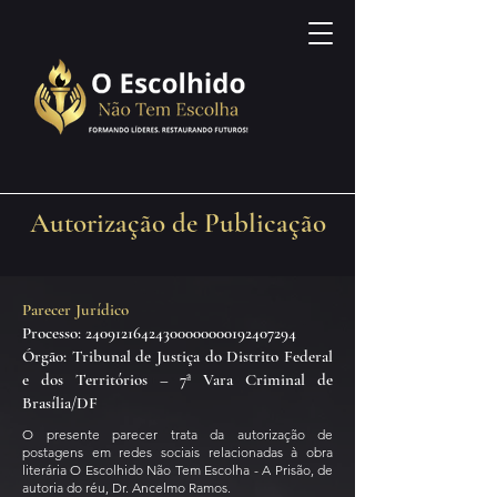
Autorização de Publicação
Parecer Jurídico
Processo: 24091216424300000000192407294
Órgão: Tribunal de Justiça do Distrito Federal
e dos Territórios – 7ª Vara Criminal de
Brasília/DF
O presente parecer trata da autorização de
postagens em redes sociais relacionadas à obra
literária O Escolhido Não Tem Escolha - A Prisão, de
autoria do réu, Dr. Ancelmo Ramos.