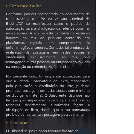
1. Contexto e Análise
Conforme parecer apresentado no documento de
ID
210783719
, o Juízo da 7ª Vara Criminal de
Brasília/DF se manifestou sobre o pedido de
autorização para a divulgação da referida obra nas
redes sociais. A análise está centrada na restrição
imposta ao réu de publicar conteúdo em
plataformas digitais, em cumprimento às
determinações anteriores. Contudo, tal proibição de
realização de postagens em redes sociais é
direcionada exclusivamente ao réu, não
abrangendo outras pessoas ou entidades envolvidas
na produção ou comercialização da obra.
No presente caso, foi requerida autorização para
que a Editora Observatório do Texto, responsável
pela publicação e distribuição do livro, pudesse
promover postagens em redes sociais com o intuito
de divulgar o material. O Juízo entendeu que não
há qualquer impedimento para que a editora ou
terceiros devidamente autorizados façam a
divulgação do livro, desde que o réu permaneça
proibido de realizar tais postagens pessoalmente.
2. Conclusão
O Tribunal se posicionou favoravelmente ao pleito,