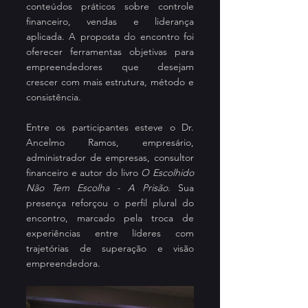
conteúdos práticos sobre controle 
financeiro, vendas e liderança 
aplicada. A proposta do encontro foi 
oferecer ferramentas objetivas para 
empreendedores que desejam 
crescer com mais estrutura, método e 
consistência.
Entre os participantes esteve o Dr. 
Ancelmo Ramos, empresário, 
administrador de empresas, consultor 
financeiro e autor do livro 
O Escolhido 
Não Tem Escolha - A Prisão
. Sua 
presença reforçou o perfil plural do 
encontro, marcado pela troca de 
experiências entre líderes com 
trajetórias de superação e visão 
empreendedora.