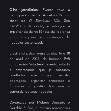
Olho jornalístico:
 Evento teve a 
participação de Dr. Ancelmo Ramos, 
autor de 
O Escolhido Não Tem 
Escolha - A Prisão
, e reforçou a 
importância da resiliência, da liderança 
e da disciplina na construção de 
negócios sustentáveis.
Brasília foi palco, entre os dias 16 e 18 
de abril de 2026, da Imersão EVR 
(Empresário Vida Real), evento voltado 
a empresários que já possuem 
resultados, mas buscam escalar 
operações, organizar processos e 
fortalecer a gestão financeira e 
comercial de seus negócios.
Conduzida por Melque Dourado e 
Geraldo Rufino, a imersão apresentou 