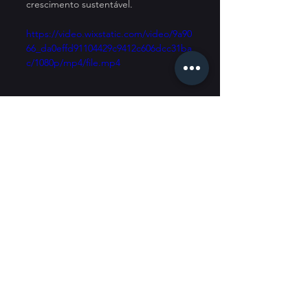
crescimento sustentável.
https://video.wixstatic.com/video/9a90
66_da0effd91104429c9412c606dcc31ba
c/1080p/mp4/file.mp4
Apresentação do Empreendedor e 
Fundador do BURGUER DO JÚLIO
A Imersão EVR foi apresentada como 
um espaço de reorganização 
empresarial e aceleração de 
resultados, reunindo conteúdo 
técnico, visão de negócio e vivências 
reais de quem construiu trajetória no 
empreendedorismo. O evento 
reforçou a ideia de que resultados 