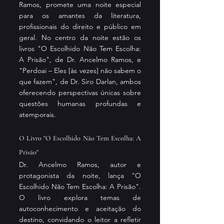
Ramos, promete uma noite especial 
para os amantes da literatura, 
profissionais do direito e público em 
geral. No centro da noite estão os 
livros "O Escolhido Não Tem Escolha: 
A Prisão", de Dr. Ancelmo Ramos, e 
"Perdoai – Eles [às vezes] não sabem o 
que fazem", de Dr. Siro Darlan, ambos 
oferecendo perspectivas únicas sobre 
questões humanas profundas e 
atemporais.
O Livro "O Escolhido Não Tem Escolha: A 
Prisão"
Dr. Ancelmo Ramos, autor e 
protagonista da noite, lança "O 
Escolhido Não Tem Escolha: A Prisão". 
O livro explora temas de 
autoconhecimento e aceitação do 
destino, convidando o leitor a refletir 