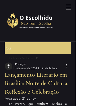
Post
Todas as Notícias
Redação
Todas as Notícias
1 de nov. de 2024
2 min de leitura
Lançamento Literário em
Brasília
Brasília: Noite de Cultura,
Brasil
Reflexão e Celebração
Mundo
Atualizado:
21 de fev.
O evento, que também celebra o 