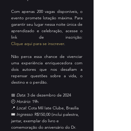
Com apenas 200 vagas disponíveis, o 
evento promete lotação máxima. Para 
garantir seu lugar nessa noite única de 
aprendizado e celebração, acesse o 
link de inscrição: 
Clique aqui para se inscrever
.
Não perca essa chance de vivenciar 
uma experiência enriquecedora com 
dois autores que nos desafiam a 
repensar questões sobre a vida, o 
destino e o perdão.
📅 
Data
: 3 de dezembro de 2024
🕗 
Horário
: 19h
📍 
Local
: Cota Mil Iate Clube, Brasília
🎟️ 
Ingresso
: R$150,00 (inclui palestra, 
jantar, exemplar do livro e 
comemoração do aniversário do Dr. 