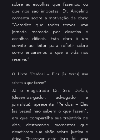
sobre as escolhas que fazemos, ou 
que nos são impostas. Dr. Ancelmo 
comenta sobre a motivação da obra: 
“Acredito que todos temos uma 
jornada marcada por desafios e 
escolhas difíceis. Esta obra é um 
convite ao leitor para refletir sobre 
como encaramos o que a vida nos 
reserva.”
O Livro "Perdoai – Eles [às vezes] não 
sabem o que fazem"
Já o magistrado Dr. Siro Darlan, 
(desembargador, advogado e 
jornalista), apresenta "Perdoai – Eles 
[às vezes] não sabem o que fazem", 
em que compartilha sua trajetória de 
vida, destacando momentos que 
desafiaram sua visão sobre justiça e 
ética. “Escrever este livro foi uma 