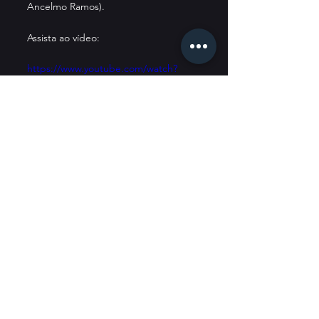
Ancelmo Ramos).
Assista ao vídeo: 
https://www.youtube.com/watch?
v=klsQVLA2XuY
Dr. Ancelmo Ramos
O Escolhido Não Tem Escolha
Palestra
Cota Mil Iate Clube
Evento literário
Dr. Siro Darlan
Lançamento de livro
Literatura
ília
Ingressos
Palestra inspiradora
Brasília